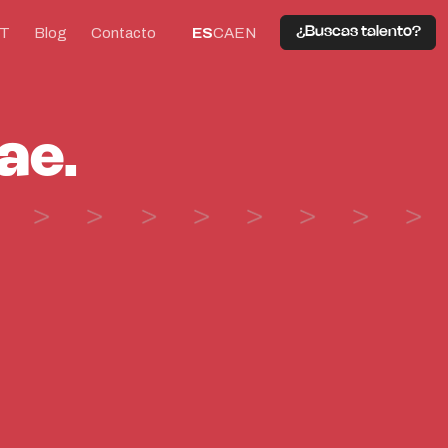
IT
Blog
Contacto
ES
CA
EN
¿Buscas talento?
ae.