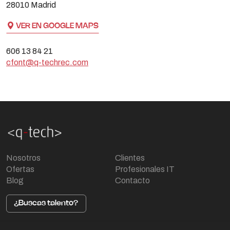
28010 Madrid
VER EN GOOGLE MAPS
606 13 84 21
cfont@q-techrec.com
Nosotros
Clientes
Ofertas
Profesionales IT
Blog
Contacto
¿Buscas talento?