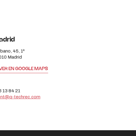
adrid
bano, 45, 1ª
010 Madrid
VER EN GOOGLE MAPS
6 13 84 21
ont@q-techrec.com