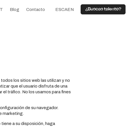
IT
Blog
Contacto
ES
CA
EN
¿Buscas talento?
odos los sitios web las utilizan y no
tizar que el usuario disfruta de una
r el tráfico. No los usamos para fines
configuración de su navegador.
e marketing.
 tiene a su disposición, haga