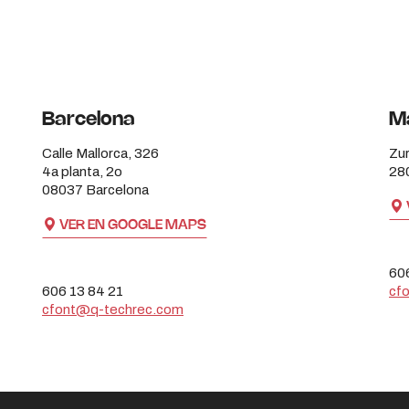
Barcelona
M
Calle Mallorca, 326
Zur
4a planta, 2o
28
08037 Barcelona
VER EN GOOGLE MAPS
60
606 13 84 21
cf
cfont@q-techrec.com