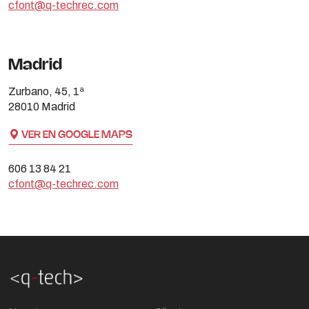
cfont@q-techrec.com
Madrid
Zurbano, 45, 1ª
28010 Madrid
VER EN GOOGLE MAPS
606 13 84 21
cfont@q-techrec.com