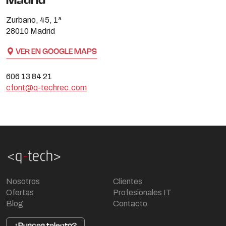
Madrid
Zurbano, 45, 1ª
28010 Madrid
VER EN GOOGLE MAPS
606 13 84 21
cfont@q-techrec.com
Nosotros
Clientes
Ofertas
Profesionales IT
Blog
Contacto