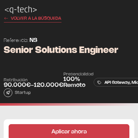
VOLVER A LA BÚSQUEDA
NS
Referencia:
Senior Solutions Engineer
Presencialidad
100%
Retribución
API Gateway, Micr
90.000€-120.000€
Remoto
Startup
Aplicar ahora